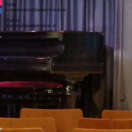
Infos:
vorsitzende(ad)matineeverein.de
Karten:
karten(ad)matineeverein.de