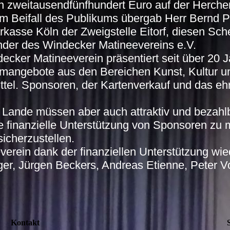
 zweitausendfünfhundert Euro auf der Herch
m Beifall des Publikums übergab Herr Bernd Pra
rkasse Köln der Zweigstelle Eitorf, diesen Sc
nder des Windecker Matineevereins e.V.
ecker Matineeverein präsentiert seit über 20 J
angebote aus den Bereichen Kunst, Kultur und
ttel. Sponsoren, der Kartenverkauf und das e
Lande müssen aber auch attraktiv und bezahlbar
 finanzielle Unterstützung von Sponsoren zu 
icherzustellen.
erein dank der finanziellen Unterstützung wi
ger, Jürgen Beckers, Andreas Etienne, Peter 
Kontakt