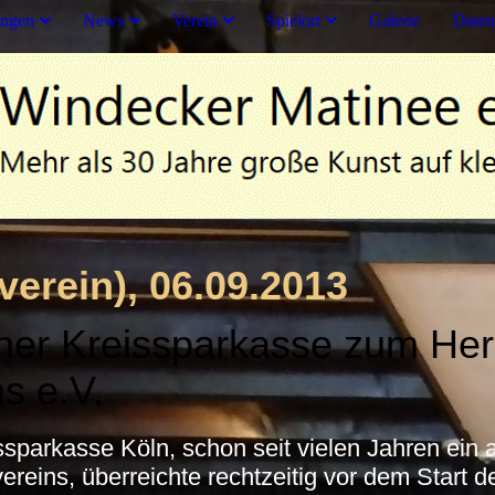
ungen
News
Verein
Spielort
Galerie
Daten
verein), 06.09.2013
ner Kreissparkasse zum He
s e.V.
ssparkasse Köln, schon seit vielen Jahren ein 
ereins, überreichte rechtzeitig vor dem Start