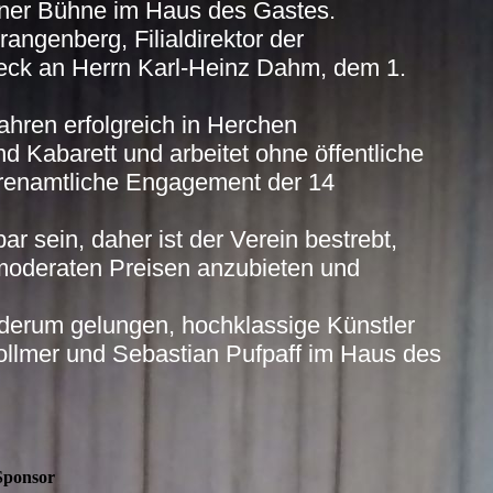
ener Bühne im Haus des Gastes.
ngenberg, Filialdirektor der
heck an Herrn Karl-Heinz Dahm, dem 1.
ahren erfolgreich in Herchen
 Kabarett und arbeitet ohne öffentliche
hrenamtliche Engagement der 14
 sein, daher ist der Verein bestrebt,
moderaten Preisen anzubieten und
ederum gelungen, hochklassige Künstler
Vollmer und Sebastian Pufpaff im Haus des
Sponsor