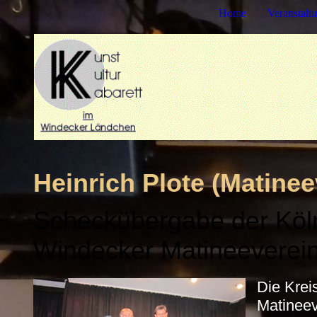
Home
Veranstalt
Heinrich Plote (Matinee
Scheckübergabe der Köl
Windecker Matineeverein
Die Krei
Matineev