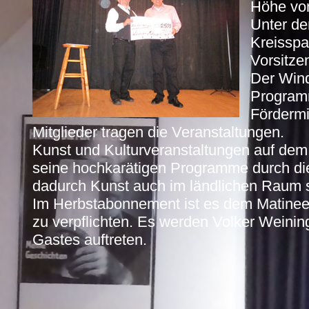
Höhe von
Unter de
Kreisspa
Vorsitze
Der Wind
Programm
Fördermi
Mitglieder tragen die Veranstaltungen.
Kunst und Kulturveranstaltungen auf dem 
seine hochkarätigen Programme durch die
dadurch Kunst auch im ländlichen Raum s
Im Herbstabonnement ist es dem Matineev
zu verpflichten. Es werden Volker Weinin
Gastes auftreten.