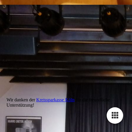
KSK_Koeln_L20206-22-7123
Wir danken der
Kreissparkasse Köln
für die freundliche
Unterstützung!