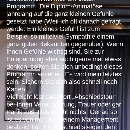
Programm „Die Diplom-Animatöse“
jahrelang auf die ganz kleinen Gefühle
gesetzt habe (Weil ich oft danach gefragt
werde: Ein kleines Gefühl ist zum
Beispiel so mittelviel Sympathie einem
ganz guten Bekannten gegenüber). Wenn
Ihnen Gefühle wichtig sind, Sie zur
Entspannung aber auch gerne mal etwas
denken, sollten Sie sich unbedingt dieses
Programm ansehen. Es wird mein letztes
sein. Sichern Sie sich also schnell noch
Karten.
Vielleicht löst das Wort „Abschiedstour“
bei Ihnen Verwunderung, Trauer oder gar
Panik aus. Das macht nichts. Genau so
ist es von mir und meinem Management
beabsichtigt. Ein Abschied steigert den