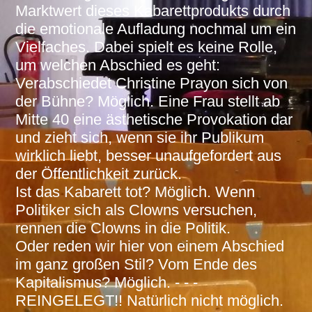
Marktwert dieses Kabarettprodukts durch
die emotionale Aufladung nochmal um ein
Vielfaches. Dabei spielt es keine Rolle,
um welchen Abschied es geht:
Verabschiedet Christine Prayon sich von
der Bühne? Möglich. Eine Frau stellt ab
Mitte 40 eine ästhetische Provokation dar
und zieht sich, wenn sie ihr Publikum
wirklich liebt, besser unaufgefordert aus
der Öffentlichkeit zurück.
Ist das Kabarett tot? Möglich. Wenn
Politiker sich als Clowns versuchen,
rennen die Clowns in die Politik.
Oder reden wir hier von einem Abschied
im ganz großen Stil? Vom Ende des
Kapitalismus? Möglich. - - -
REINGELEGT!! Natürlich nicht möglich.