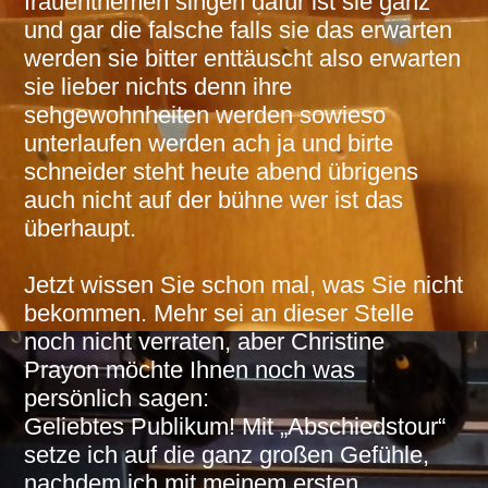
frauenthemen singen dafür ist sie ganz
und gar die falsche falls sie das erwarten
werden sie bitter enttäuscht also erwarten
sie lieber nichts denn ihre
sehgewohnheiten werden sowieso
unterlaufen werden ach ja und birte
schneider steht heute abend übrigens
auch nicht auf der bühne wer ist das
überhaupt.
Jetzt wissen Sie schon mal, was Sie nicht
bekommen. Mehr sei an dieser Stelle
noch nicht verraten, aber Christine
Prayon möchte Ihnen noch was
persönlich sagen:
Geliebtes Publikum! Mit „Abschiedstour“
setze ich auf die ganz großen Gefühle,
nachdem ich mit meinem ersten