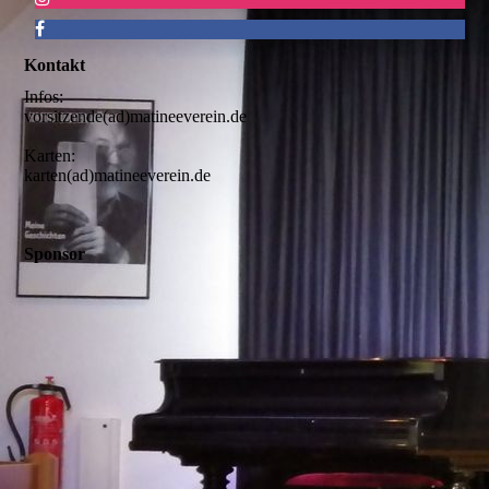
Kontakt
Infos:
vorsitzende(ad)matineeverein.de
Karten:
karten(ad)matineeverein.de
Sponsor