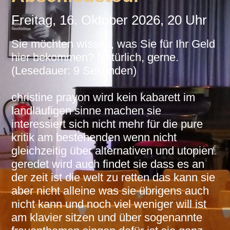
Freitag, 16. Oktober 2026, 20 Uhr
Sie möchten wissen, was Sie für Ihr Geld
hier bekommen? Natürlich, gerne.
(Lesedauer: 9 Sekunden)
christine prayon wird kein kabarett im
landläufigen sinne machen sie
interessiert sich nicht mehr für die pure
kritik am bestehenden wenn nicht
gleichzeitig über alternativen und utopien
geredet wird auch findet sie dass es an
der zeit ist die welt zu retten das kann sie
aber nicht alleine was sie übrigens auch
nicht kann und noch viel weniger will ist
am klavier sitzen und über sogenannte