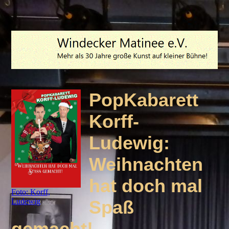
PopKabarett
Korff-
Ludewig:
Weihnachten
hat doch mal
Foto: Korff,
Ludewig
Spaß
gemacht!