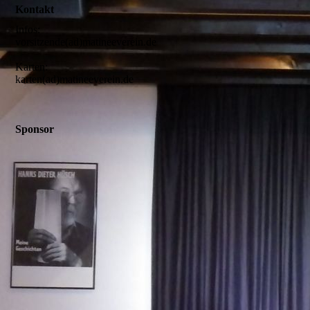
Kontakt
Infos:
vorsitzende(ad)matineeverein.de
Karten:
karten(ad)matineeverein.de
Sponsor