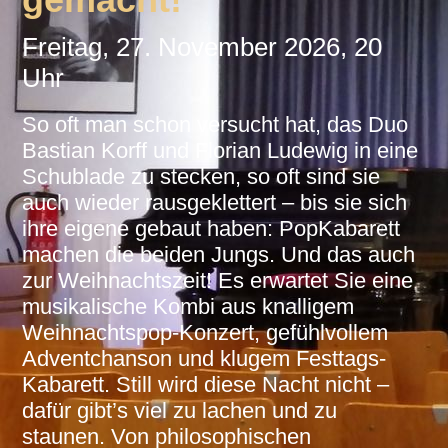
Freitag, 27. November 2026, 20
Uhr
So oft man schon versucht hat, das Duo
Bastian Korff und Florian Ludewig in eine
Schublade zu stecken, so oft sind sie
auch wieder rausgeklettert – bis sie sich
ihre eigene gebaut haben: PopKabarett
machen die beiden Jungs. Und das auch
zur Weihnachtszeit! Es erwartet Sie eine
musikalische Kombi aus knalligem
Weihnachtspop-Konzert, gefühlvollem
Adventchanson und klugem Festtags-
Kabarett. Still wird diese Nacht nicht –
dafür gibt’s viel zu lachen und zu
staunen. Von philosophischen