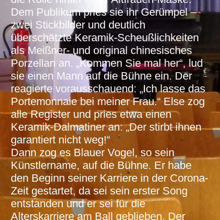
Dem Publikum pries sie ihr Gerümpel –
zwei Stickbilder und deutlich
überschätzte Keramik-Scheußlichkeiten
als Meißner- und original chinesisches
Porzellan an. „Kommen Sie mal her“, lud
sie einen Mann auf die Bühne ein. Der
reagierte vorausschauend: „Ich lasse das
Portemonnaie bei meiner Frau.“ Else zog
alle Register und pries etwa einen
Keramik-Dalmatiner an: „Der stirbt ihnen
garantiert nicht weg!“
Dann zog es Blauer Vogel, so sein
Künstlername, auf die Bühne. Er habe
den Beginn seiner Karriere in der Corona-
Zeit gestartet, da sei sein erster Song
entstanden und er sei für die
Alterskarriere am Ball geblieben. Der