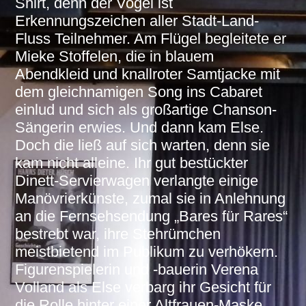
Shirt, denn der Vogel ist
Erkennungszeichen aller Stadt-Land-
Fluss Teilnehmer. Am Flügel begleitete er
Mieke Stoffelen, die in blauem
Abendkleid und knallroter Samtjacke mit
dem gleichnamigen Song ins Cabaret
einlud und sich als großartige Chanson-
Sängerin erwies. Und dann kam Else.
Doch die ließ auf sich warten, denn sie
kam nicht alleine. Ihr gut bestückter
Dinett-Servierwagen verlangte einige
Manövrierkünste, zumal sie in Anlehnung
an die Fernsehsendung „Bares für Rares“
bestrebt war, ihre Stehrümchen
meistbietend im Publikum zu verhökern.
Figurenspielerin und -bauerin Verena
Volland als Else verbarg ihr Gesicht für
die Rolle hinter einer Altfrauen-Maske.