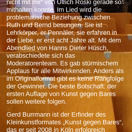
nicht mit mir“ von Ulrich Roski gerade so
mithalten konnte. Im Lied wird die
problematische Beziehung zwischen
Ruth und Bernd besungen. Sie ist
Lehrkörper, er Pennäler, sie erfahren in
der Liebe, er erst acht Jahre alt. Mit dem
Abendlied von Hanns Dieter Hüsch,
verabschiedete sich das
Moderatorenteam. Es gab stürmischem
Applaus für alle Mitwirkenden. Anders als
im Originalformat gibt es keine Rangfolge
der Gewinner. Die beste Botschaft: der
ersten Auflage von Kunst gegen Bares
sollen weitere folgen.
Gerd Burrmann ist der Erfinder des
Kleinkunstformates „Kunst gegen Bares“,
das er seit 2008 in Köln erfolgreich