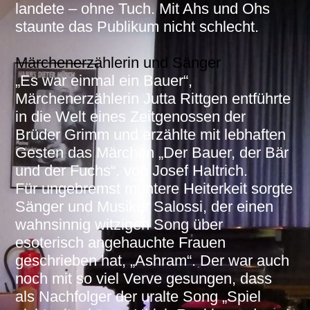
landete – ohne Tuch. Mit Ahs und Ohs
staunte das Publikum nicht schlecht.
Märchenerzählerin und Sänger
„Es war einmal ein Bauer“,
Märchenerzählerin Jutta Rittgen entführte
in die Welt eines Zeitgenossen der
Brüder Grimm und erzählte mit lebhaften
Gesten das Märchen „Der Bauer, der Bär
und der Fuchs“. von Josef Haltrich.
Für ungebremst muntere Heiterkeit sorgte
Sänger und Musiker Salossi, der einen
wahnsinnig witzigen Song über
esoterisch angehauchte Frauen
geschrieben hat, „Ashram“. Der war auch
noch mit so viel Verve gesungen, dass
als Nachfolger der uralte Song „Spiel