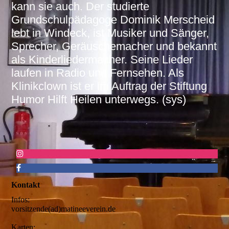
kann sie auch. Der studierte
Grundschulpädagoge Dominik Merscheid
lebt in Windeck, ist Musiker und Sänger,
Sprecher, Geräuschemacher und bekannt
als Kinderliedermacher. Seine Lieder
laufen in Radio und Fernsehen. Als
Klinikclown ist er im Auftrag der Stiftung
Humor Hilft Heilen unterwegs. (sys)
Kontakt
Infos:
vorsitzende(ad)matineeverein.de
Karten: