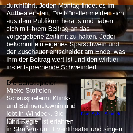
durchführt. Jeden Montag findet es im
Arttheater statt. Die Künstler melden sich
aus dem Publikum heraus und haben
sich mit ihrem Beitrag an das
vorgegebene Zeitlimit zu halten. Jeder
bekommt ein eigenes Sparschwein und
der Zuschauer entscheidet am Ende, was
ihm der Beitrag wert ist und den wirft er
ins entsprechende Schweinderl.
Die Schauspieler
Mieke Stoffelen
Schauspielerin, Klinik-
und Bühnenclownin und
lebt in Windeck. Sie
Foto: Sylvia Schmidt
führt Regie, ist erfahren
in Straßen- und Eventtheater und singen