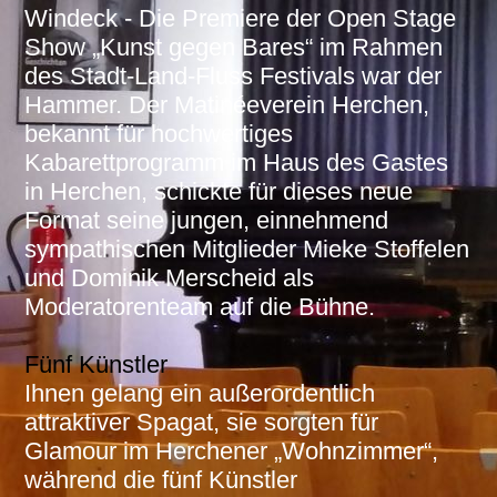
Windeck - Die Premiere der Open Stage
Show „Kunst gegen Bares“ im Rahmen
des Stadt-Land-Fluss Festivals war der
Hammer. Der Matinéeverein Herchen,
bekannt für hochwertiges
Kabarettprogramm im Haus des Gastes
in Herchen, schickte für dieses neue
Format seine jungen, einnehmend
sympathischen Mitglieder Mieke Stoffelen
und Dominik Merscheid als
Moderatorenteam auf die Bühne.
Fünf Künstler
Ihnen gelang ein außerordentlich
attraktiver Spagat, sie sorgten für
Glamour im Herchener „Wohnzimmer“,
während die fünf Künstler