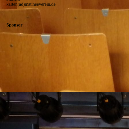
karten(ad)matineeverein.de
Sponsor