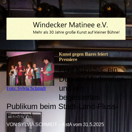
Kunst gegen Bares feiert
Premiere
Fünf Künstler, ein
Duo als Moderation
und ein
Foto: Sylvia Schmidt
begeistertes
Publikum beim Stadt-Land-Fluss-
Festival
VON SYLVIA SCHMIDT – KstA vom 31.5.2025