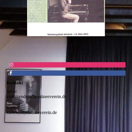
Kontakt
Infos:
vorsitzende(ad)matineeverein.de
Karten:
karten(ad)matineeverein.de