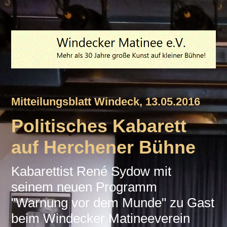
Mitteilungsblatt Windeck, 13.05.2016
Politisches Kabarett
auf Herchener Bühne
Kabarettist René Sydow mit
seinem neuen Programm
"Warnung vor dem Munde" zu Gast
beim Windecker Matineeverein