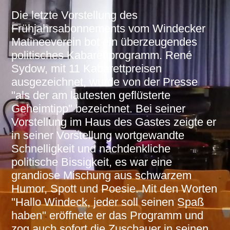
Die letzte Vorstellung des
Frühjahrsabonnements vom Windecker
Matineeverein bot ein überzeugendes
politisches Kabarettprogramm. René
Sydow, mit 11 Kabarettpreisen
ausgezeichnet, wurde von der Presse
"als der am lautesten geflüsterte
Geheimtipp" bezeichnet. Bei seiner
Vorstellung im Haus des Gastes zeigte er
in seiner Vorstellung wortgewandte
Schnelligkeit und nachdenkliche
politische Bissigkeit, es war eine
grandiose Mischung aus schwarzem
Humor, Spott und Poesie. Mit den Worten
"Hallo Windeck, jeder soll seinen Spaß
haben" eröffnete er das Programm und
zog auch sofort die Zuschauer in seinen