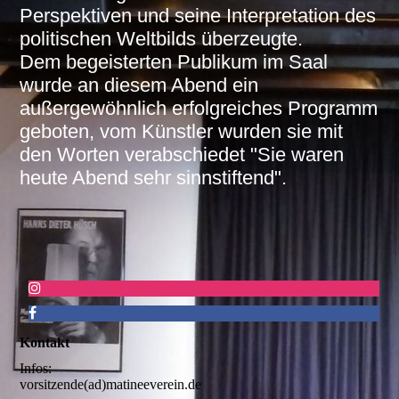
Perspektiven und seine Interpretation des
politischen Weltbilds überzeugte.
Dem begeisterten Publikum im Saal
wurde an diesem Abend ein
außergewöhnlich erfolgreiches Programm
geboten, vom Künstler wurden sie mit
den Worten verabschiedet "Sie waren
heute Abend sehr sinnstiftend".
Kontakt
Infos:
vorsitzende(ad)matineeverein.de