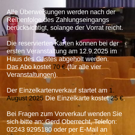
Alle Überweisungen werden nach der
Reihenfolge des Zahlungseingangs
berücksichtigt, solange der Vorrat reicht.
Die reservierten Karten können bei der
ersten Veranstaltung am 12.9.2025 im
Haus des Gastes abgeholt werden.
Das Abo kostet
70 €
(für alle vier
Veranstaltungen).
Der Einzelkartenverkauf startet am
1.
August 2025
Die Einzelkarte kostet
25 €
.
Bei Fragen zum Vorverkauf wenden Sie
sich bitte an: Gerd Oberrecht, Telefon:
02243 9295180 oder per E-Mail an