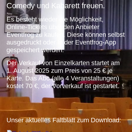
Comedy und Kabarett freuen.
Es besteht wieder die Möglichkeit,
Online-Tickets über den Anbieter
Eventfrog zu kaufen. Diese können selbst
ausgedruckt oder in der Eventfrog-App
gespeichert werden.
Der Verkauf von Einzelkarten startet am
1. August 2025 zum Preis von 25 € je
Karte. Das Abo (alle 4 Veranstaltungen)
kostet 70 €, der Vorverkauf ist gestartet.
Unser aktuelles Faltblatt zum Download: