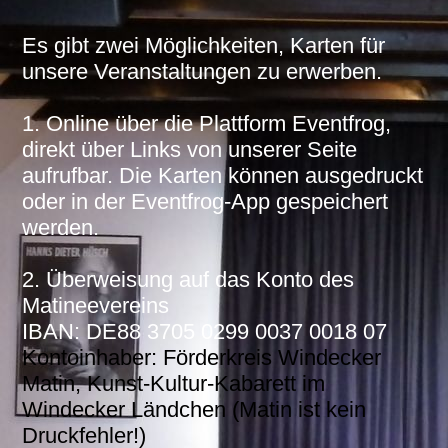
Es gibt zwei Möglichkeiten, Karten für
unsere Veranstaltungen zu erwerben.
1. Online über die Plattform Eventfrog,
direkt über Links von unserer Seite
aufrufbar. Die Karten können ausgedruckt
oder in der Eventfrog-App gespeichert
werden.
2. Überweisung auf das Konto des
Matineevereins
IBAN: DE88 3705 0299 0037 0018 07
Kontoinhaber: Förderkreis Windecker
Matin, Kunst-Kultur-Kabarett im
Windecker Ländchen (Matin ist kein
Druckfehler!)